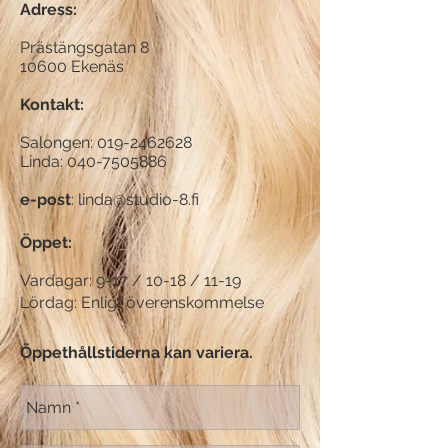
Adress:
Prästängsgatan 8
10600 Ekenäs
Kontakt:
Salongen:
019-2462628
Linda:
040-7505886
e-post
:
linda@studio-8.fi
Öppet:
Vardagar: 9-17 / 10-18 / 11-19
Lördag: Enligt överenskommelse
Öppethållstiderna kan variera.